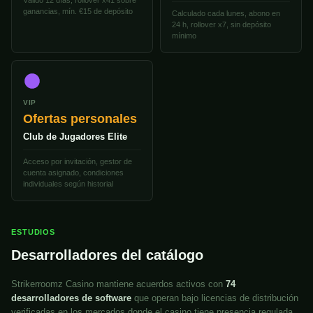
Válido 12 días, rollover x41 sobre
ganancias, mín. €15 de depósito
Calculado cada lunes, abono en
24 h, rollover x7, sin depósito
mínimo
VIP
Ofertas personales
Club de Jugadores Elite
Acceso por invitación, gestor de
cuenta asignado, condiciones
individuales según historial
ESTUDIOS
Desarrolladores del catálogo
Strikerroomz Casino mantiene acuerdos activos con
74
desarrolladores de software
que operan bajo licencias de distribución
verificadas en los mercados donde el casino tiene presencia regulada.