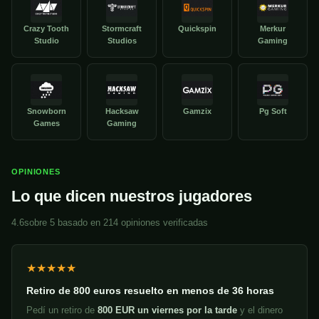
Crazy Tooth
Stormcraft
Quickspin
Merkur
Studio
Studios
Gaming
Snowborn
Hacksaw
Gamzix
Pg Soft
Games
Gaming
OPINIONES
Lo que dicen nuestros jugadores
4.6
sobre 5 basado en 214 opiniones verificadas
★★★★★
Retiro de 800 euros resuelto en menos de 36 horas
Pedí un retiro de
800 EUR un viernes por la tarde
y el dinero