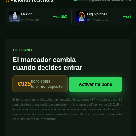
Avalon
Big Spinner
+€3,362
+€792
s***@web.de
e***@yahoo.com
TU TURNO
El marcador cambia
cuando decides entrar
bono sobre
€925
Activar mi bono
tu primer depósito
El bono de bienvenida exige un requisito de apuesta x37 y caduca a los 18
días desde su activación; el depósito mínimo para calificar es de 15 EUR y
la oferta está disponible únicamente para jugadores mayores de 18 años
con residencia en territorios permitidos, consulta las condiciones completas
en el sitio antes de registrarte.