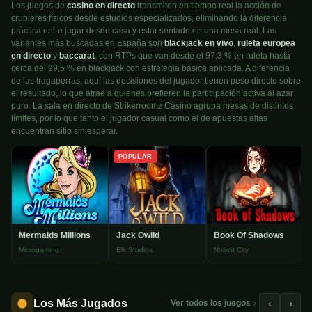
Los juegos de
casino en directo
transmiten en tiempo real la acción de
crupieres físicos desde estudios especializados, eliminando la diferencia
práctica entre jugar desde casa y estar sentado en una mesa real. Las
variantes más buscadas en España son
blackjack en vivo
,
ruleta europea
en directo
y
baccarat
, con RTPs que van desde el 97,3 % en ruleta hasta
cerca del 99,5 % en blackjack con estrategia básica aplicada. A diferencia
de las tragaperras, aquí las decisiones del jugador tienen peso directo sobre
el resultado, lo que atrae a quienes prefieren la participación activa al azar
puro. La sala en directo de Strikerroomz Casino agrupa mesas de distintos
límites, por lo que tanto el jugador casual como el de apuestas altas
encuentran sitio sin esperar.
POPULAR
Mermaids Millions
Jack Owild
Book Of Shadows
Microgaming
Elk Studios
Nolimit City
Los Más Jugados
‹
›
Ver todos los juegos