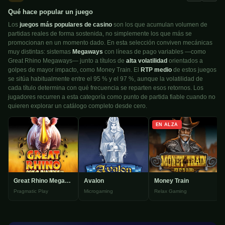
Qué hace popular un juego
Los
juegos más populares de casino
son los que acumulan volumen de
partidas reales de forma sostenida, no simplemente los que más se
promocionan en un momento dado. En esta selección conviven mecánicas
muy distintas: sistemas
Megaways
con líneas de pago variables —como
Great Rhino Megaways— junto a títulos de
alta volatilidad
orientados a
golpes de mayor impacto, como Money Train. El
RTP medio
de estos juegos
se sitúa habitualmente entre el 95 % y el 97 %, aunque la volatilidad de
cada título determina con qué frecuencia se reparten esos retornos. Los
jugadores recurren a esta categoría como punto de partida fiable cuando no
quieren explorar un catálogo completo desde cero.
EN ALZA
Great Rhino Megaways
Avalon
Money Train
Pragmatic Play
Microgaming
Relax Gaming