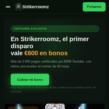
Strikerroomz
Ficharme
VESTUARIO EXCLUSIVO
En Strikerroomz, el primer
disparo
vale
€600 en bonos
Más de 3.800 juegos certificados por BMM Testlabs, con
retiros procesados en menos de 36 horas.
Cobrar mi bono
Solo mayores de 18 años. Consulta las condiciones completas antes de
participar.