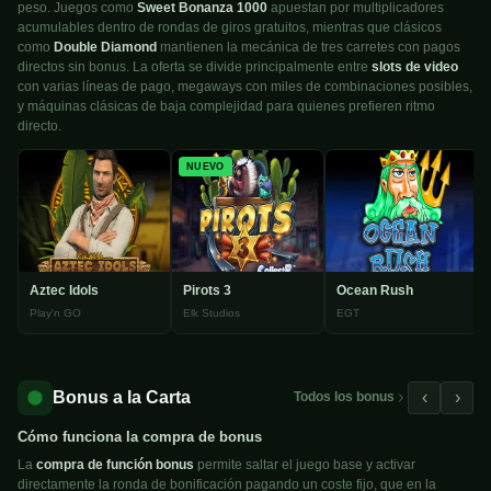
peso. Juegos como
Sweet Bonanza 1000
apuestan por multiplicadores
acumulables dentro de rondas de giros gratuitos, mientras que clásicos
como
Double Diamond
mantienen la mecánica de tres carretes con pagos
directos sin bonus. La oferta se divide principalmente entre
slots de video
con varias líneas de pago, megaways con miles de combinaciones posibles,
y máquinas clásicas de baja complejidad para quienes prefieren ritmo
directo.
NUEVO
Aztec Idols
Pirots 3
Ocean Rush
Play'n GO
Elk Studios
EGT
Bonus a la Carta
‹
›
Todos los bonus
Cómo funciona la compra de bonus
La
compra de función bonus
permite saltar el juego base y activar
directamente la ronda de bonificación pagando un coste fijo, que en la