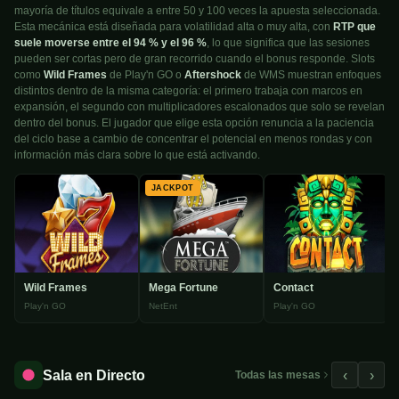
mayoría de títulos equivale a entre 50 y 100 veces la apuesta seleccionada.
Esta mecánica está diseñada para volatilidad alta o muy alta, con
RTP que
suele moverse entre el 94 % y el 96 %
, lo que significa que las sesiones
pueden ser cortas pero de gran recorrido cuando el bonus responde. Slots
como
Wild Frames
de Play'n GO o
Aftershock
de WMS muestran enfoques
distintos dentro de la misma categoría: el primero trabaja con marcos en
expansión, el segundo con multiplicadores escalonados que solo se revelan
dentro del bonus. El jugador que elige esta opción renuncia a la paciencia
del ciclo base a cambio de concentrar el potencial en menos rondas y con
información más clara sobre lo que está activando.
JACKPOT
Wild Frames
Mega Fortune
Contact
Play'n GO
NetEnt
Play'n GO
Sala en Directo
‹
›
Todas las mesas