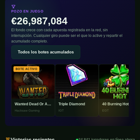
POZO EN JUEGO
€26,987,084
El fondo crece con cada apuesta registrada en la red, sin
interrupción. Cualquier giro puede ser el que lo active y repartir el
acumulado completo.
Todos los botes acumulados
BOTE ACTIVO
Wanted Dead Or A Wild
Triple Diamond
40 Burning Hot
Hacksaw Gaming
IGT
EGT
Victorias recientes
24,841 jugadores en línea ahora