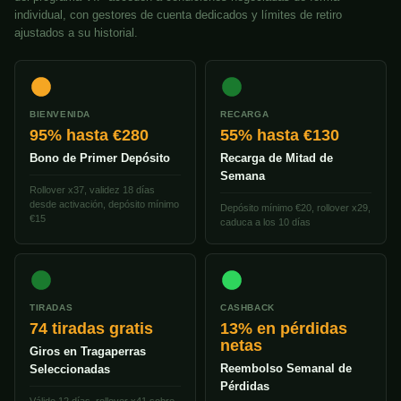
individual, con gestores de cuenta dedicados y límites de retiro
ajustados a su historial.
BIENVENIDA
RECARGA
95% hasta €280
55% hasta €130
Bono de Primer Depósito
Recarga de Mitad de
Semana
Rollover x37, validez 18 días
desde activación, depósito mínimo
Depósito mínimo €20, rollover x29,
€15
caduca a los 10 días
TIRADAS
CASHBACK
74 tiradas gratis
13% en pérdidas
netas
Giros en Tragaperras
Reembolso Semanal de
Seleccionadas
Pérdidas