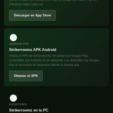
introducir datos cada vez.
Descargar en App Store
ANDROID APK
Strikerroomz APK Android
Instala el APK de forma directa, sin pasar por Google Play,
compatible con Android 10 en adelante. Los depósitos vía Google
Pay se procesan en segundos desde la misma app.
Obtener el APK
ESCRITORIO
Strikerroomz en tu PC